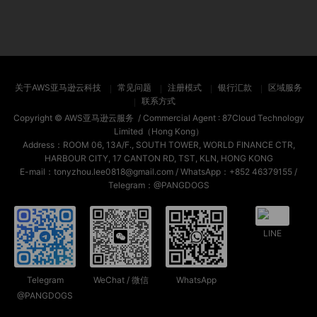
关于AWS亚马逊云科技
常见问题
注册模式
银行汇款
区域服务
联系方式
Copyright ©
AWS亚马逊云服务
/ Commercial Agent :
87Cloud Technology
Limited（Hong Kong）
Address：ROOM 06, 13A/F., SOUTH TOWER, WORLD FINANCE CTR,
HARBOUR CITY, 17 CANTON RD, TST, KLN, HONG KONG
E-mail：tonyzhou.lee0818@gmail.com / WhatsApp：+852 46379155 /
Telegram：@PANGDOGS
LINE
Telegram
WeChat / 微信
WhatsApp
@PANGDOGS