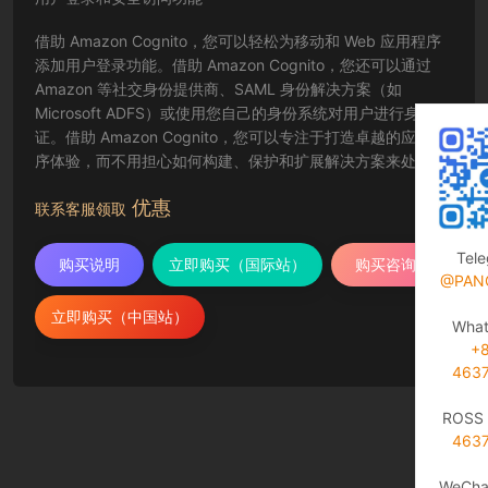
借助 Amazon Cognito，您可以轻松为移动和 Web 应用程序
添加用户登录功能。借助 Amazon Cognito，您还可以通过
Amazon 等社交身份提供商、SAML 身份解决方案（如
Microsoft ADFS）或使用您自己的身份系统对用户进行身份验
证。借助 Amazon Cognito，您可以专注于打造卓越的应用程
序体验，而不用担心如何构建、保护和扩展解决方案来处理用
户身份验证。
优惠
联系客服领取
Tel
购买说明
立即购买（国际站）
购买咨询
@PAN
立即购买（中国站）
Wha
+
463
ROSS 
463
WeCha