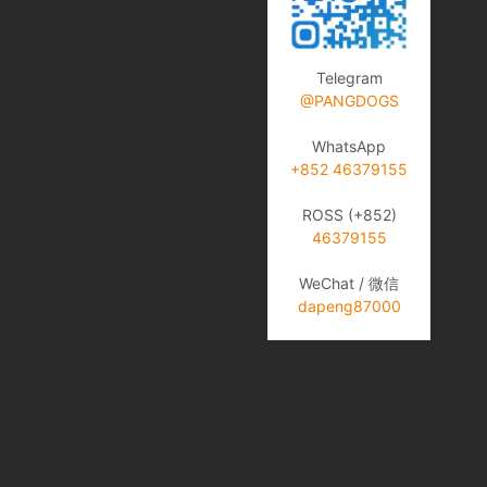
Telegram
@PANGDOGS
WhatsApp
+852 46379155
ROSS (+852)
46379155
WeChat / 微信
dapeng87000