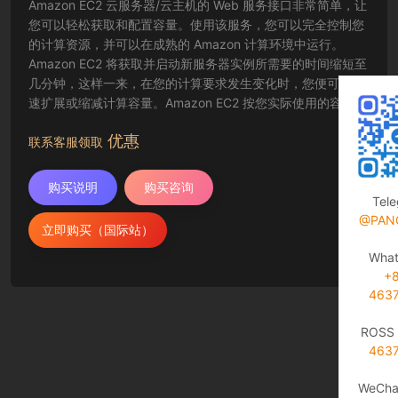
Amazon EC2 云服务器/云主机的 Web 服务接口非常简单，让
您可以轻松获取和配置容量。使用该服务，您可以完全控制您
的计算资源，并可以在成熟的 Amazon 计算环境中运行。
Amazon EC2 将获取并启动新服务器实例所需要的时间缩短至
几分钟，这样一来，在您的计算要求发生变化时，您便可以快
速扩展或缩减计算容量。Amazon EC2 按您实际使用的容量收
费，改变了计算的成本结算方式。Amazon EC2 云服务器还为
优惠
开发人员提供了创建故障恢复应用程序以及排除常见故障情况
联系客服领取
的工具。
购买说明
购买咨询
Tel
@PAN
立即购买（国际站）
Wha
+
463
ROSS 
463
WeCha