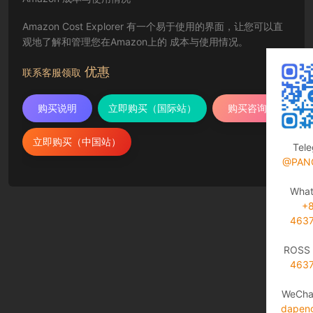
Amazon Cost Explorer 有一个易于使用的界面，让您可以直
观地了解和管理您在Amazon上的 成本与使用情况。
优惠
联系客服领取
购买说明
立即购买（国际站）
购买咨询
立即购买（中国站）
Tel
@PAN
Wha
+
463
ROSS 
463
WeCha
dapen