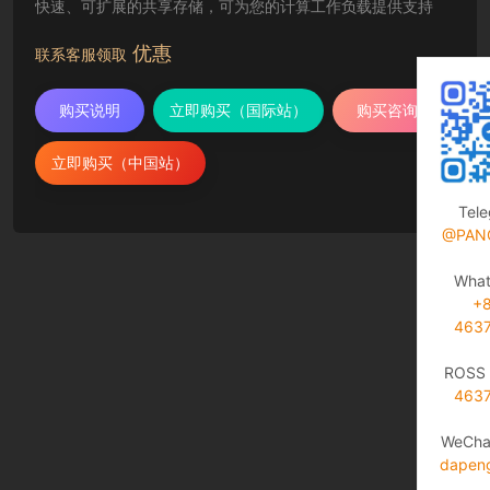
快速、可扩展的共享存储，可为您的计算工作负载提供支持
优惠
联系客服领取
购买说明
立即购买（国际站）
购买咨询
立即购买（中国站）
Tel
@PAN
Wha
+
463
ROSS 
463
WeCha
dapen