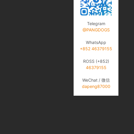
Telegram
@PANGDOGS
WhatsApp
+852 46379155
ROSS (+852)
46379155
WeChat / 微信
dapeng87000