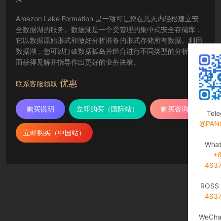
Amazon Lake Formation 是一项可让您在几天内轻松建立安
全数据湖的服务。数据湖是一个受管理的集中式安全存储库，
它以数据原始形式和做好分析准备的形式存储所有数据。利用
数据湖，您可以打破数据孤岛并组合进行不同类型的分析，从
而获得见解并指导作出更好的业务决策。
优惠
联系客服领取
购买说明
立即购买（国际站）
购买咨询
Tel
@PAN
立即购买（中国站）
Wha
+
463
ROSS 
463
WeCha