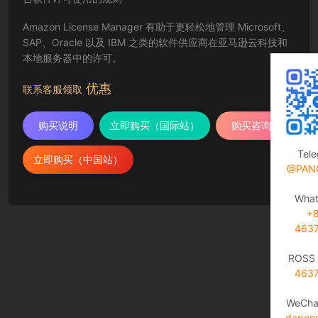
Amazon License Manager 有助于更轻松地管理 Microsoft、
SAP、Oracle 以及 IBM 之类的软件供应商在亚马逊云科技和
本地服务器中的许可。
优惠
联系客服领取
购买说明
立即购买（国际站）
购买咨询
Tel
立即购买（中国站）
@PAN
Wha
+
463
ROSS 
463
WeCha
dapen