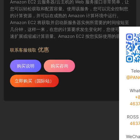
Amazon EC2 云服务器/云主机的 Web 服务接口非常简单，让
您可以轻松获取和配置容量。使用该服务，您可以完全控制您
的计算资源，并可以在成熟的 Amazon 计算环境中运行。
Amazon EC2 将获取并启动新服务器实例所需要的时间缩短至
几分钟，这样一来，在您的计算要求发生变化时，您便可以快
速扩展或缩减计算容量。Amazon EC2 按您实际使用的容量收
费，改变了计算的成本结算方式。Amazon EC2 云服务器还为
优惠
开发人员提供了创建故障恢复应用程序以及排除常见故障情况
联系客服领取
的工具。
购买说明
购买咨询
Tel
@PAN
立即购买（国际站）
Wha
+
463
ROSS 
463
WeCha