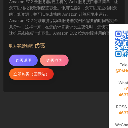
Amazon EC2 云服务器/云主机的 Web 服务接口非常简单，让
您可以轻松获取和配置容量。使用该服务，您可以完全控制您
的计算资源，并可以在成熟的 Amazon 计算环境中运行。
Amazon EC2 将获取并启动新服务器实例所需要的时间缩短至
几分钟，这样一来，在您的计算要求发生变化时，您便可以快
速扩展或缩减计算容量。Amazon EC2 按您实际使用的容量收
费，改变了计算的成本结算方式。Amazon EC2 云服务器还为
优惠
开发人员提供了创建故障恢复应用程序以及排除常见故障情况
联系客服领取
的工具。
购买说明
购买咨询
Tel
@PAN
立即购买（国际站）
Wha
+
463
ROSS 
463
WeCha