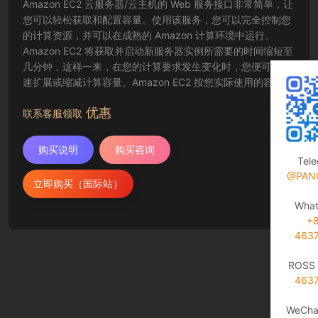
Amazon EC2 云服务器/云主机的 Web 服务接口非常简单，让
您可以轻松获取和配置容量。使用该服务，您可以完全控制您
的计算资源，并可以在成熟的 Amazon 计算环境中运行。
Amazon EC2 将获取并启动新服务器实例所需要的时间缩短至
几分钟，这样一来，在您的计算要求发生变化时，您便可以快
速扩展或缩减计算容量。Amazon EC2 按您实际使用的容量收
费，改变了计算的成本结算方式。Amazon EC2 云服务器还为
优惠
开发人员提供了创建故障恢复应用程序以及排除常见故障情况
联系客服领取
的工具。
购买说明
购买咨询
Tel
@PAN
立即购买（国际站）
Wha
+
463
ROSS 
463
WeCha