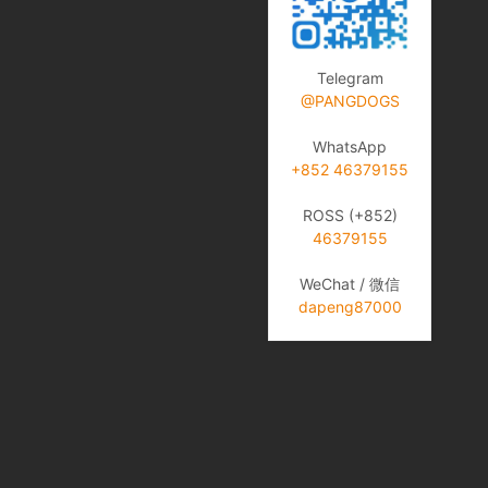
Telegram
@PANGDOGS
WhatsApp
+852 46379155
ROSS (+852)
46379155
WeChat / 微信
dapeng87000