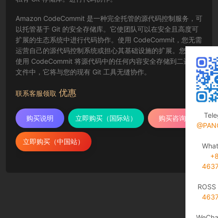
Amazon CodeCommit 是一种完全托管的源代码控制服务，可
以托管基于 Git 的安全存储库。它使团队可以在安全且高度可
扩展的生态系统中进行代码协作。使用 CodeCommit，您无需
运营自己的源代码控制系统或担心其基础设施的扩展。您可以
使用 CodeCommit 将源代码中的任何内容安全存储到二进制
文件中，它将与您的现有 Git 工具无缝协作。
优惠
联系客服领取
Tel
购买说明
立即购买（国际站）
购买咨询
@PAN
立即购买（中国站）
Wha
+
463
ROSS 
463
WeCha