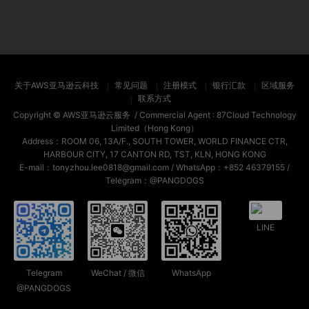
关于AWS亚马逊云科技
常见问题
注册模式
银行汇款
区域服务
联系方式
Copyright ©
AWS亚马逊云服务
/ Commercial Agent :
87Cloud Technology
Limited（Hong Kong）
Address：ROOM 06, 13A/F., SOUTH TOWER, WORLD FINANCE CTR,
HARBOUR CITY, 17 CANTON RD, TST, KLN, HONG KONG
E-mail：tonyzhou.lee0818@gmail.com / WhatsApp：+852 46379155 /
Telegram：@PANGDOGS
LINE
Telegram
WeChat / 微信
WhatsApp
@PANGDOGS