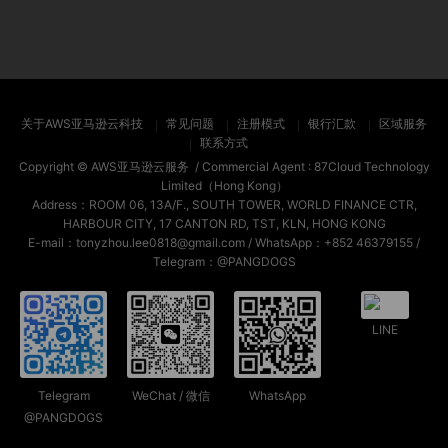
关于AWS亚马逊云科技
常见问题
注册模式
银行汇款
区域服务
联系方式
Copyright ©
AWS亚马逊云服务
/ Commercial Agent :
87Cloud Technology
Limited（Hong Kong）
Address：ROOM 06, 13A/F., SOUTH TOWER, WORLD FINANCE CTR,
HARBOUR CITY, 17 CANTON RD, TST, KLN, HONG KONG
E-mail：tonyzhou.lee0818@gmail.com / WhatsApp：+852 46379155 /
Telegram：@PANGDOGS
LINE
Telegram
WeChat / 微信
WhatsApp
@PANGDOGS