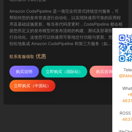
Amazon CodePipeline 是一项完全托管式持续交付服务，可
帮助对您的发布管道进行自动化，以实现快速而可靠的应用程
序及基础设施更新。每当有代码变更时，CodePipeline 都会根
据您所定义的发布模型对发布流程的构建、测试及部署阶段进
行自动化。这使您可以快速而可靠地交付功能与更新。您可以
轻松地集成 Amazon CodePipeline 和第三方服务（如
GitHub）或您自己的自定义插件。
优惠
联系客服领取
Tel
购买说明
立即购买（国际站）
购买咨询
@PAN
立即购买（中国站）
Wha
+
463
ROSS 
463
WeCha