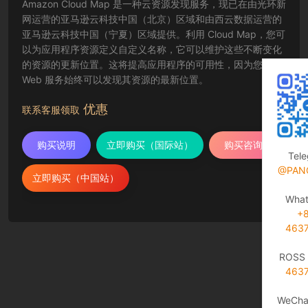
Amazon Cloud Map 是一种云资源发现服务，现已在由光环新
网运营的亚马逊云科技中国（北京）区域和由西云数据运营的
亚马逊云科技中国（宁夏）区域提供。利用 Cloud Map，您可
以为应用程序资源定义自定义名称，它可以维护这些不断变化
的资源的更新位置。这将提高应用程序的可用性，因为您的
Web 服务始终可以发现其资源的最新位置。
优惠
联系客服领取
购买说明
立即购买（国际站）
购买咨询
Tel
@PAN
立即购买（中国站）
Wha
+
463
ROSS 
463
WeCha