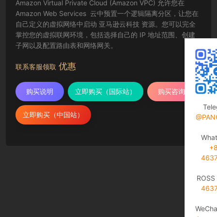
Amazon Virtual Private Cloud (Amazon VPC) 允许您在
Amazon Web Services 云中预置一个逻辑隔离分区，让您在
自己定义的虚拟网络中启动 亚马逊云科技 资源。您可以完全
掌控您的虚拟联网环境，包括选择自己的 IP 地址范围、创建
子网以及配置路由表和网络网关。
优惠
联系客服领取
购买说明
立即购买（国际站）
购买咨询
Tel
立即购买（中国站）
@PAN
Wha
+
463
ROSS 
463
WeCha