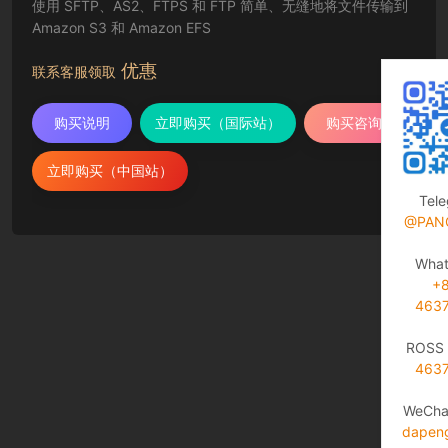
使用 SFTP、AS2、FTPS 和 FTP 简单、无缝地将文件传输到
Amazon S3 和 Amazon EFS
优惠
联系客服领取
购买说明
立即购买（国际站）
购买咨询
立即购买（中国站）
Tel
@PAN
Wha
+
463
ROSS 
463
WeCha
dapen