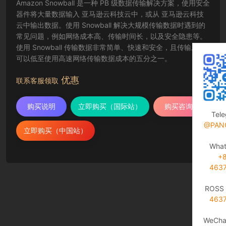
Amazon Snowball 是一种 PB 级数据传输解决方案，使用安全
器件将大量数据输入 亚马逊云科技云中，或从 亚马逊云科技
云中输出数据。使用 Snowball 解决大规模传输数据时遇到的
常见问题，例如网络成本高、传输时间长，以及安全隐患等。
使用 Snowball 传输数据非常简单、快速和安全，且传输成本
可以低至使用高速网络传输数据成本的五分之一。
优惠
联系客服领取
购买说明
立即购买（国际站）
购买咨询
Tel
@PAN
立即购买（中国站）
Wha
+
463
ROSS 
463
WeCha