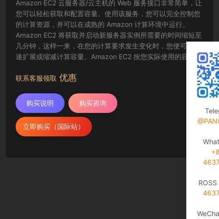
Amazon EC2 云服务器/云主机的 Web 服务接口非常简单，让
您可以轻松获取和配置容量。使用该服务，您可以完全控制您
的计算资源，并可以在成熟的 Amazon 计算环境中运行。
Amazon EC2 将获取并启动新服务器实例所需要的时间缩短至
几分钟，这样一来，在您的计算要求发生变化时，您便可以快
速扩展或缩减计算容量。Amazon EC2 按您实际使用的容量收
费，改变了计算的成本结算方式。Amazon EC2 云服务器还为
优惠
开发人员提供了创建故障恢复应用程序以及排除常见故障情况
联系客服领取
的工具。
购买说明
购买咨询
Tel
@PAN
立即购买（国际站）
Wha
+
463
ROSS 
463
WeCha