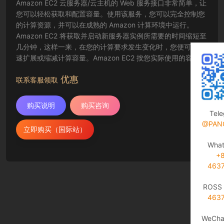
Amazon EC2 云服务器/云主机的 Web 服务接口非常简单，让
您可以轻松获取和配置容量。使用该服务，您可以完全控制您
的计算资源，并可以在成熟的 Amazon 计算环境中运行。
Amazon EC2 将获取并启动新服务器实例所需要的时间缩短至
几分钟，这样一来，在您的计算要求发生变化时，您便可以快
速扩展或缩减计算容量。Amazon EC2 按您实际使用的容量收
费，改变了计算的成本结算方式。Amazon EC2 云服务器还为
优惠
开发人员提供了创建故障恢复应用程序以及排除常见故障情况
联系客服领取
的工具。
购买说明
购买咨询
Tel
@PAN
立即购买（国际站）
Wha
+
463
ROSS 
463
WeCha