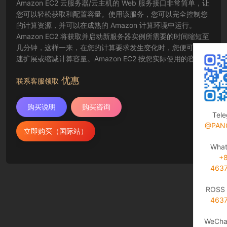
Amazon EC2 云服务器/云主机的 Web 服务接口非常简单，让
您可以轻松获取和配置容量。使用该服务，您可以完全控制您
的计算资源，并可以在成熟的 Amazon 计算环境中运行。
Amazon EC2 将获取并启动新服务器实例所需要的时间缩短至
几分钟，这样一来，在您的计算要求发生变化时，您便可以快
速扩展或缩减计算容量。Amazon EC2 按您实际使用的容量收
费，改变了计算的成本结算方式。Amazon EC2 云服务器还为
优惠
开发人员提供了创建故障恢复应用程序以及排除常见故障情况
联系客服领取
的工具。
购买说明
购买咨询
Tel
@PAN
立即购买（国际站）
Wha
+
463
ROSS 
463
WeCha