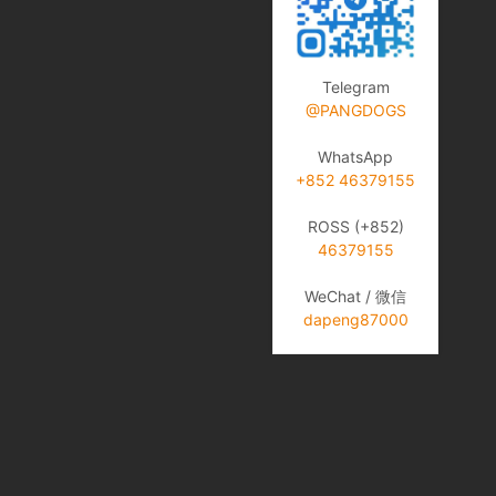
Telegram
@PANGDOGS
WhatsApp
+852 46379155
ROSS (+852)
46379155
WeChat / 微信
dapeng87000