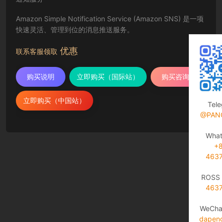
Amazon Simple Notification Service (Amazon SNS) 是一项
快速灵活、管理到位的消息推送服务。
优惠
联系客服领取
购买说明
立即购买（国际站）
购买咨询
立即购买（中国站）
Tel
@PAN
Wha
+
463
ROSS 
463
WeCha
dapen