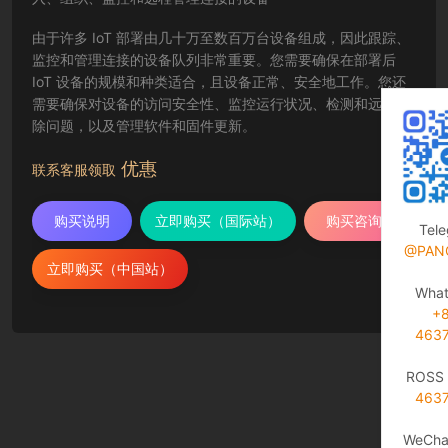
由于许多 IoT 部署由几十万至数百万台设备组成，因此跟踪、
监控和管理连接的设备队列非常重要。您需要确保在部署后
IoT 设备的规模和种类适合，且设备正常、安全地工作。您还
需要确保对设备的访问安全性、监控运行状况、检测和远程排
除问题，以及管理软件和固件更新。
优惠
联系客服领取
购买说明
立即购买（国际站）
购买咨询
Tel
@PAN
立即购买（中国站）
Wha
+
463
ROSS 
463
WeCha