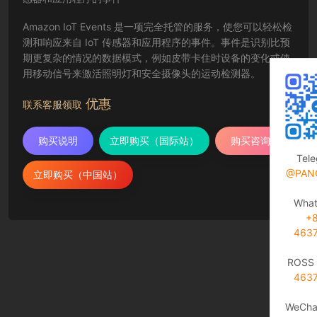
Amazon IoT Events 是一项完全托管的服务，使您可以轻松检
测和响应来自 IoT 传感器和应用程序的事件。事件是识别比预
期更复杂的情况的数据模式，例如皮带卡住时设备的变化或使
用移动信号来激活照明灯和安全摄像头的运动检测器。
优惠
联系客服领取
购买说明
立即购买（国际站）
购买咨询
Tel
@PAN
立即购买（中国站）
Wha
+
463
ROSS 
463
WeCha