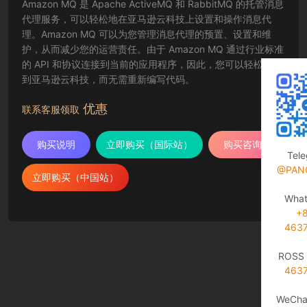
Amazon MQ 是 Apache ActiveMQ 和 RabbitMQ 的托管消息
代理服务，可以轻松地在亚马逊云科技上设置和操作消息代
理。Amazon MQ 可以为您管理消息代理的预置、设置和维
护，从而减少您的运营责任。由于 Amazon MQ 通过行业标准
的 API 和协议连接到当前的应用程序，因此，您可以轻松迁移
到亚马逊云科技，而无需重新编写代码。
优惠
联系客服领取
购买说明
立即购买（国际站）
购买咨询
Tel
@PAN
立即购买（中国站）
Wha
+
463
ROSS 
463
WeCha