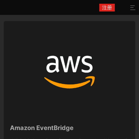
注册

Amazon EventBridge