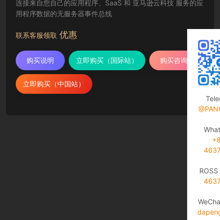
连接来自您自己的应用程序、SaaS 和 亚马逊云科技 服务的应
用程序数据的无服务器事件总线
优惠
联系客服领取
购买说明
立即购买（国际站）
购买咨询
立即购买（中国站）
Tel
@PAN
Wha
+
463
ROSS 
463
WeCha
dapen