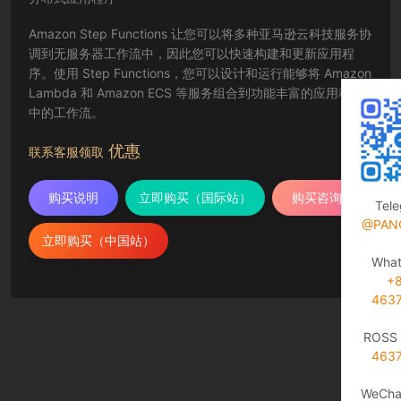
Amazon Step Functions 让您可以将多种亚马逊云科技服务协
调到无服务器工作流中，因此您可以快速构建和更新应用程
序。使用 Step Functions，您可以设计和运行能够将 Amazon
Lambda 和 Amazon ECS 等服务组合到功能丰富的应用程序
中的工作流。
优惠
联系客服领取
购买说明
立即购买（国际站）
购买咨询
Tel
@PAN
立即购买（中国站）
Wha
+
463
ROSS 
463
WeCha