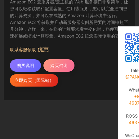
Amazon EC2 云服务器/云主机的 Web 服务接口非常简单，让
您可以轻松获取和配置容量。使用该服务，您可以完全控制您
的计算资源，并可以在成熟的 Amazon 计算环境中运行。
Amazon EC2 将获取并启动新服务器实例所需要的时间缩短至
几分钟，这样一来，在您的计算要求发生变化时，您便可以快
速扩展或缩减计算容量。Amazon EC2 按您实际使用的容量收
费，改变了计算的成本结算方式。Amazon EC2 云服务器还为
优惠
开发人员提供了创建故障恢复应用程序以及排除常见故障情况
联系客服领取
的工具。
购买说明
购买咨询
Tel
@PAN
立即购买（国际站）
Wha
+
463
ROSS 
463
WeCha